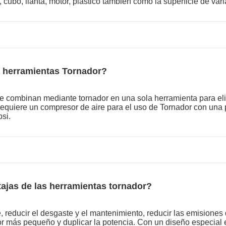
o, cubo, llanta, motor, plástico también como la superficie de va
 herramientas Tornador?
n se combinan mediante tornador en una sola herramienta para e
quiere un compresor de aire para el uso de Tornador con una p
si.
ajas de las herramientas tornador?
 reducir el desgaste y el mantenimiento, reducir las emisiones 
or más pequeño y duplicar la potencia. Con un diseño especial 