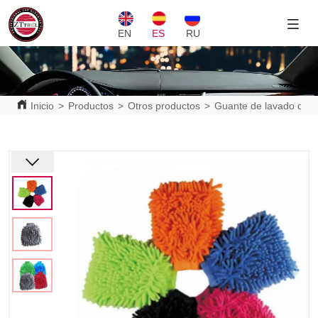
EN
ES
RU
Inicio
>
Productos
>
Otros productos
>
Guante de lavado de 