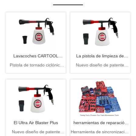
Lavacoches CARTOOL
La pistola de limpieza de
Pistola de tornado ciclónica
Nuevo diseño de patente
CYCLONE
automóviles Tornador de
con rodamiento de alta
Pistola de limpieza Tornador,
velocidad, 6,3 bar, 1000cc,
pieza de rotación fácil de
cuarta generación
CARTOOL CYCLONE,
cambiar
lavadora de coches
El Ultra Air Blaster Plus
herramientas de reparación
Nuevo diseño de patente
Herramienta de sincronización
de automóviles