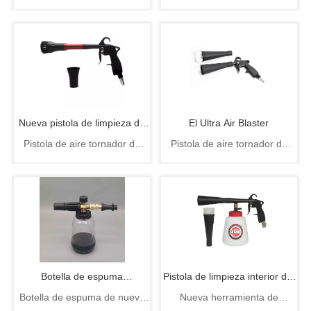
Pistola de limpieza Tornador,
del motor herramienta de
el ultra air blaster plus
prueba de presión
herramienta de mantenimiento
de reparación de automóviles
Nueva pistola de limpieza de
El Ultra Air Blaster
Pistola de aire tornador de
Pistola de aire tornador de
aire de rotación de diseño de
nuevo diseño, pistola de aire
nuevo diseño, pistola de aire
de rotación
de rotación
cono rojo de China
Botella de espuma
Pistola de limpieza interior del
Botella de espuma de nuevo
Nueva herramienta de
transparente para limpieza de
coche
diseño para limpieza de
limpieza interior del coche de